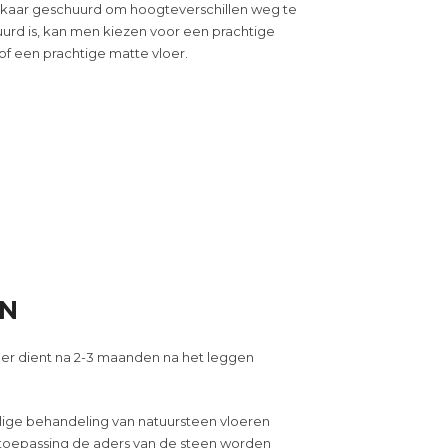
elkaar geschuurd om hoogteverschillen weg te
uurd is, kan men kiezen voor een prachtige
of een prachtige matte vloer.
EN
oer dient na 2-3 maanden
na het leggen
.
ige behandeling van natuursteen vloeren
httoepassing de aders van de steen worden