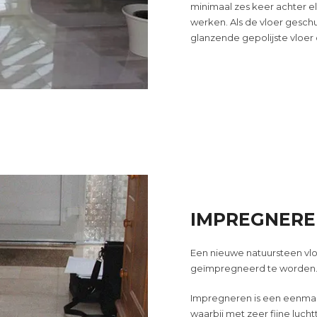
minimaal zes keer achter 
werken. Als de vloer gesch
glanzende gepolijste vloer 
IMPREGNER
Een nieuwe natuursteen vl
geïmpregneerd te worden
Impregneren is een eenmal
waarbij met zeer fijne luc