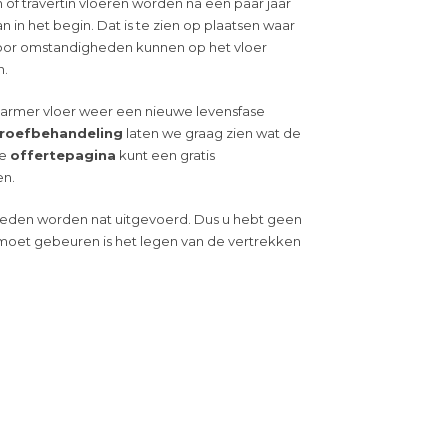
of travertin vloeren worden na een paar jaar
n in het begin. Dat is te zien op plaatsen waar
Door omstandigheden kunnen op het vloer
n.
armer vloer weer een nieuwe levensfase
proefbehandeling
laten we graag zien wat de
ze
offertepagina
kunt een gratis
en.
den worden nat uitgevoerd. Dus u hebt geen
moet gebeuren is het legen van de vertrekken