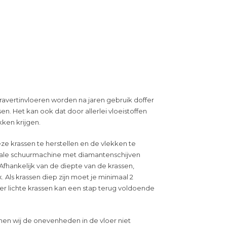
avertinvloeren worden na jaren gebruik doffer
sen. Het kan ook dat door allerlei vloeistoffen
ken krijgen.
ze krassen te herstellen en de vlekken te
iale schuurmachine met diamantenschijven
fhankelijk van de diepte van de krassen,
k. Als krassen diep zijn moet je minimaal 2
zeer lichte krassen kan een stap terug voldoende
en wij de onevenheden in de vloer niet