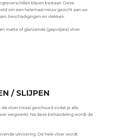
gteverschillen blijven bestaan. Deze
oeld om een helemaal nieuw gezicht aan uw
ssen, beschadigingen en vlekken.
en matte of glanzende (gepolijst
e
) vloer.
N / SLIJPEN
t
de
vloer totaal geschuurd zodat je alle
loer
wegwerkt. Na deze behandeling wordt de
rovende uitvoering. De hele vloer wordt