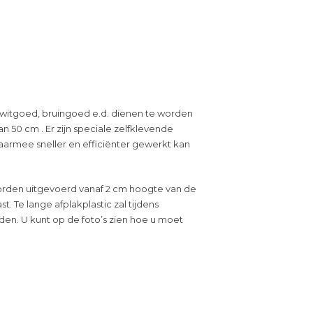
 witgoed, bruingoed e.d. dienen te worden
n 50 cm . Er zijn speciale zelfklevende
waarmee sneller en efficiënter gewerkt kan
orden uitgevoerd vanaf 2 cm hoogte van de
t. Te lange afplak
plastic
zal tijdens
en. U kunt op de foto’s zien hoe u moet