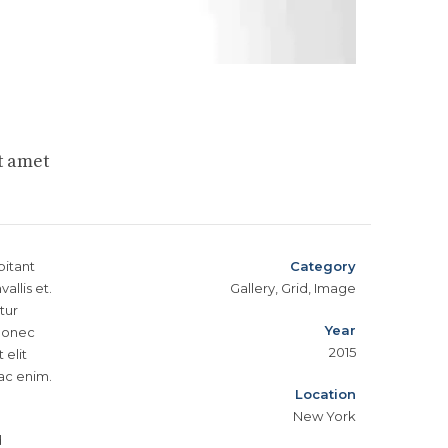
t amet
bitant
Category
llis et.
Gallery, Grid, Image
tur
Year
 Donec
2015
 elit
 ac enim.
Location
New York
d