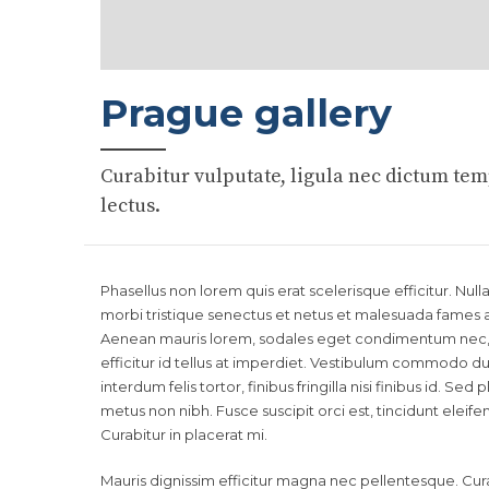
Prague gallery
Curabitur vulputate, ligula nec dictum temp
lectus.
Phasellus non lorem quis erat scelerisque efficitur. Nu
morbi tristique senectus et netus et malesuada fames a
Aenean mauris lorem, sodales eget condimentum nec, f
efficitur id tellus at imperdiet. Vestibulum commodo dui
interdum felis tortor, finibus fringilla nisi finibus id. Sed
metus non nibh. Fusce suscipit orci est, tincidunt eleif
Curabitur in placerat mi.
Mauris dignissim efficitur magna nec pellentesque. Cura