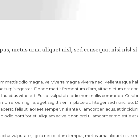
us, metus urna aliquet nisl, sed consequat nisi nisl si
llam mattis odio magna, vel viverra magna viverra nec. Pellentesque ha
c turpis egestas. Donec mattis fermentum diam, vitae dictum est conva
aucibus vitae est. Fusce vulputate odio non mollis commodo. Curabi
 non eros fringilla, eget sagittis enim placerat. Integer sed nunc leo.
 placerat, felis ut laoreet semper, nisi ante ullamcorper lacus, at tincidunt
end odio porttitor et. Aliquam ac velit non orci ullamcorper molestie at
bitur vulputate, ligula nec dictum tempus, metus urna aliquet nisl, se